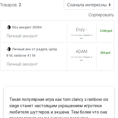
Товаров:
2
Сортировать
R6s аккаунт 300lvl
Enzy.-
3 500 руб.
Личный аккаунт
На площадке
больше 6
лет
Личный акк от радуги, uplay
ADAM
350 руб.
8 lvl, rainbow 41 lvl
На площадке
больше 6
лет
Личный аккаунт
Такая популярная игра как tom clancy s rainbow six
siege станет настоящим украшением игротеки
любителя шуттеров и экшена. Тем более что она