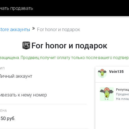
чать продавать
tore аккаунты
For honor и подарок
For honor и подарок
 защищена. Продавец получит оплату только после вашего подтвер
ТИП
Voin135
Личный аккаунт
Репутац
ривезать к нему номер
Продано
На пло
ЦЕНА
150 руб.