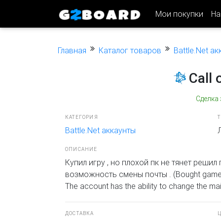
Мои покупки
На
Главная
Каталог товаров
Battle.Net а
Call 
Сделка
КАТЕГОРИЯ
Battle.Net аккаунты
ОПИСАНИЕ
Купил игру , но плохой пк не тянет решил 
возможность смены почты . (Bought game, but
The account has the ability to change the mail
ДОСТАВКА