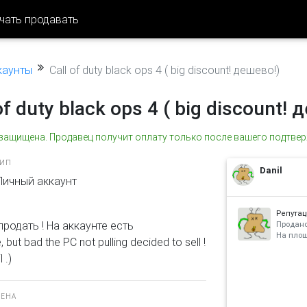
чать продавать
ккаунты
Call of duty black ops 4 ( big discount! дешево!)
of duty black ops 4 ( big discount! 
 защищена. Продавец получит оплату только после вашего подтвер
ТИП
Danil
Личный аккаунт
Репутац
продать ! На аккаунте есть
Продано
На пло
 bad the PC not pulling decided to sell !
 .)
ЦЕНА