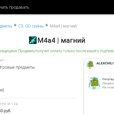
чать продавать
едметы
CS: GO скины
M4a4 | магний
M4a4 | магний
 защищена. Продавец получит оплату только после вашего подтвер
ТИП
ALEXCHILI
Игровые предметы
Репутац
Продано
На пло
я)
ЕНА ЗА 1 ЕД
40 руб.