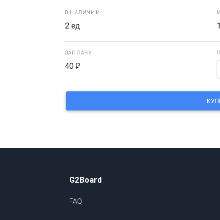
В НАЛИЧИИ
М
2 ед
ЗАПЛАЧУ
40
₽
G2Board
FAQ